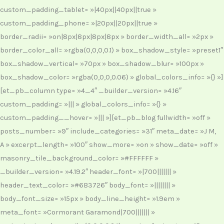
custom_padding_tablet= »|40px||40px||true »
custom_padding_phone= »|20px||20px||true »
border_radii= »on|8px|8px|8px|8px » border_width_all= »2px »
border_color_all= »rgba(0,0,0,0.1) » box_shadow_style= »preset1″
box_shadow_vertical= »70px » box_shadow_blur= »100px »
box_shadow_color= »rgba(0,0,0,0.06) » global_colors_info= »{} »]
[et_pb_column type= »4_4″ _builder_version= »4.16″
custom_padding= »||| » global_colors_info= »{} »
custom_padding__hover= »||| »][et_pb_blog fullwidth= »off »
posts_number= »9″ include_categories= »31″ meta_date= »J M,
A » excerpt_length= »100″ show_more= »on » show_date= »off »
masonry_tile_background_color= »#FFFFFF »
_builder_version= »4.19.2″ header_font= »|700||||||| »
header_text_color= »#6B3726″ body_font= »|||||||| »
body_font_size= »15px » body_line_height= »1.9em »
meta_font= »Cormorant Garamond|700||||||| »