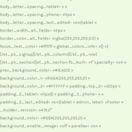
body_letter_spacing_tablet= » »
body_letter_spacing_phone= »0px »
body_letter_spacing_last_edited= »on|tablet »
border_width_all_fields= »2px »
border_color_all_fields= »rgba(255,255,255,0.5) »
focus_text_color= »#ffffff » global_colors_info= »{} »]
[/et_pb_signup][/et_pb_column][/et_pb_row]
[/et_pb_section][et_pb_section fb_built= »1″ specialty= »on »
prev_background_color= »#1EA12D »
background_color_1= »RGBA(255,255,255,0) »
background_color_2= »#FFFFFF » padding_top_2= »120px »
padding_2_tablet= »0px||| » padding_2_phone= » »
padding_2_last_edited= »on|tablet » admin_label= »Footer »
_builder_version= »4.19.2″
background_color= »RGBA(255,255,255,0) »
background_enable_image= »off » parallax= »on »