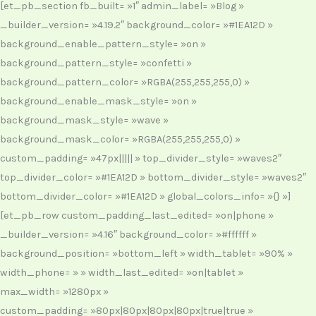
[et_pb_section fb_built= »1″ admin_label= »Blog »
_builder_version= »4.19.2″ background_color= »#1EA12D »
background_enable_pattern_style= »on »
background_pattern_style= »confetti »
background_pattern_color= »RGBA(255,255,255,0) »
background_enable_mask_style= »on »
background_mask_style= »wave »
background_mask_color= »RGBA(255,255,255,0) »
custom_padding= »47px||||| » top_divider_style= »waves2″
top_divider_color= »#1EA12D » bottom_divider_style= »waves2″
bottom_divider_color= »#1EA12D » global_colors_info= »{} »]
[et_pb_row custom_padding_last_edited= »on|phone »
_builder_version= »4.16″ background_color= »#ffffff »
background_position= »bottom_left » width_tablet= »90% »
width_phone= » » width_last_edited= »on|tablet »
max_width= »1280px »
custom_padding= »80px|80px|80px|80px|true|true »