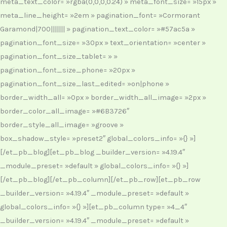
meta_text_color= »rgba(0,0,0,0.24) » meta_font_size= »15px »
meta_line_height= »2em » pagination_font= »Cormorant
Garamond|700||||||| » pagination_text_color= »#57ac5a »
pagination_font_size= »30px » text_orientation= »center »
pagination_font_size_tablet= » »
pagination_font_size_phone= »20px »
pagination_font_size_last_edited= »on|phone »
border_width_all= »0px » border_width_all_image= »2px »
border_color_all_image= »#6B3726″
border_style_all_image= »groove »
box_shadow_style= »preset2″ global_colors_info= »{} »]
[/et_pb_blog][et_pb_blog _builder_version= »4.19.4″
_module_preset= »default » global_colors_info= »{} »]
[/et_pb_blog][/et_pb_column][/et_pb_row][et_pb_row
_builder_version= »4.19.4″ _module_preset= »default »
global_colors_info= »{} »][et_pb_column type= »4_4″
_builder_version= »4.19.4″ _module_preset= »default »