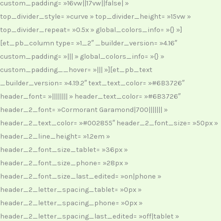
custom_padding= »16vw||17vw||false| »
top_divider_style= »curve » top_divider_height= »15vw »
top_divider_repeat= »0.5x » global_colors_info= »{} »]
[et_pb_column type= »1_2″ _builder_version= »4.16″
custom_padding= »||| » global_colors_info= »{} »
custom_padding__hover= »||| »][et_pb_text
_builder_version= »4.19.2″ text_text_color= »#6B3726″
header_font= »|||||||| » header_text_color= »#6B3726″
header_2_font= »Cormorant Garamond|700||||||| »
header_2_text_color= »#002855″ header_2_font_size= »50px »
header_2_line_height= »1.2em »
header_2_font_size_tablet= »36px »
header_2_font_size_phone= »28px »
header_2_font_size_last_edited= »on|phone »
header_2_letter_spacing_tablet= »0px »
header_2_letter_spacing_phone= »0px »
header_2_letter_spacing_last_edited= »off|tablet »