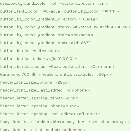
use_background_color= »off » custom_button= »on »
button_text_color= »#57ac5a » button_bg_color= »#ffffff »
button_bg_color_gradient_direction= »-60deg »
button_bg_color_gradient_stops= »#57ac5a 0%|#7db667 100% »
button_bg_color_gradient_start= »#57ac5a »
button_bg_color_gradient_end= »#7db667″
button_border_width= »4px »
button_border_color= »rgba(0,0,0,0) »
button_border_radius= »6px » button_font= »Cormorant
Garamond|700||||||| » header_font_size_tablet= »36px »
header_font_size_phone= »28px »
header_font_size_last_edited= »on|phone »
header_letter_spacing_tablet= »0px »
header_letter_spacing_phone= »0px »
header_letter_spacing_last_edited= »off|tablet »
body_font_size_tablet= »16px » body_font_size_phone= »14px »
body_font_size_last_edited= »on|phone »