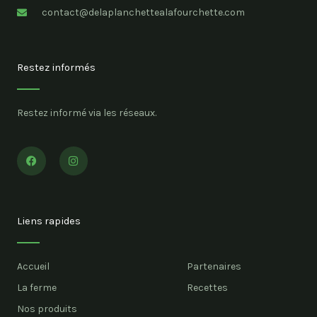
contact@delaplanchettealafourchette.com
Restez informés
Restez informé via les réseaux.
F
I
a
n
c
s
e
t
b
a
o
g
o
r
Liens rapides
k
a
m
Accueil
Partenaires
La ferme
Recettes
Nos produits