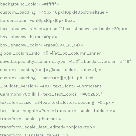
background_color= »#ffffff »
custom_padding= »40px|40px|40px|40px|true|true »
border_radii= »on|6px|6px|6px|6px »
box_shadow_style= »preset1″ box_shadow_vertical= »20px »
box_shadow_blur= »40px »
box_shadow_color= »rgba(0,40,85,0.4) »
global_colors_info= »{} »][et_pb_column_inner
saved_specialty_column_type= »1_2″ _builder_version= »4.16″
custom_padding= »||| » global_colors_info= »{} »
custom_padding__hover= »||| »][et_pb_text
_builder_version= »4.19.1″ text_font= »Cormorant
Garamond|700||||||| » text_text_color= »#002855″
text_font_size= »24px » text_letter_spacing= »0.5px »
text_line_height= »2em » transform_scale_tablet= » »
transform_scale_phone= » »
transform_scale_last_edited= »on|desktop »
transform_translate_tablet= » »