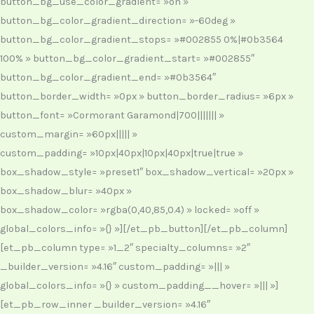
button_bg_use_color_gradient= »on »
button_bg_color_gradient_direction= »-60deg »
button_bg_color_gradient_stops= »#002855 0%|#0b3564
100% » button_bg_color_gradient_start= »#002855″
button_bg_color_gradient_end= »#0b3564″
button_border_width= »0px » button_border_radius= »6px »
button_font= »Cormorant Garamond|700||||||| »
custom_margin= »60px||||| »
custom_padding= »10px|40px|10px|40px|true|true »
box_shadow_style= »preset1″ box_shadow_vertical= »20px »
box_shadow_blur= »40px »
box_shadow_color= »rgba(0,40,85,0.4) » locked= »off »
global_colors_info= »{} »][/et_pb_button][/et_pb_column]
[et_pb_column type= »1_2″ specialty_columns= »2″
_builder_version= »4.16″ custom_padding= »||| »
global_colors_info= »{} » custom_padding__hover= »||| »]
[et_pb_row_inner _builder_version= »4.16″