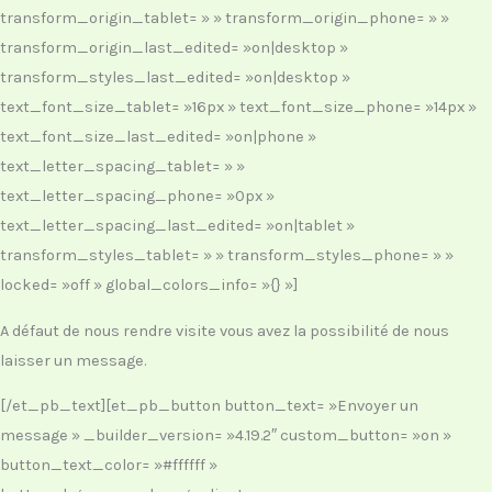
transform_origin_tablet= » » transform_origin_phone= » »
transform_origin_last_edited= »on|desktop »
transform_styles_last_edited= »on|desktop »
text_font_size_tablet= »16px » text_font_size_phone= »14px »
text_font_size_last_edited= »on|phone »
text_letter_spacing_tablet= » »
text_letter_spacing_phone= »0px »
text_letter_spacing_last_edited= »on|tablet »
transform_styles_tablet= » » transform_styles_phone= » »
locked= »off » global_colors_info= »{} »]
A défaut de nous rendre visite vous avez la possibilité de nous
laisser un message.
[/et_pb_text][et_pb_button button_text= »Envoyer un
message » _builder_version= »4.19.2″ custom_button= »on »
button_text_color= »#ffffff »