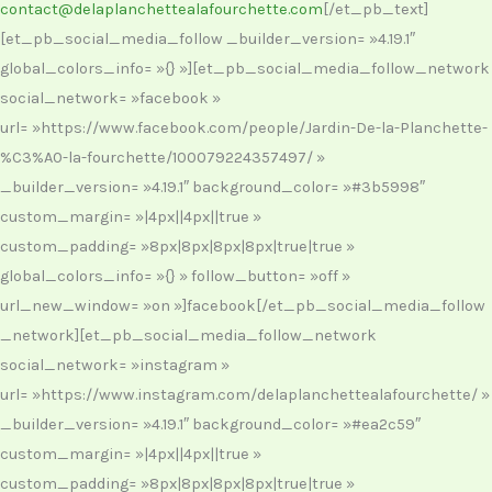
contact@delaplanchettealafourchette.com
[/et_pb_text]
[et_pb_social_media_follow _builder_version= »4.19.1″
global_colors_info= »{} »][et_pb_social_media_follow_network
social_network= »facebook »
url= »https://www.facebook.com/people/Jardin-De-la-Planchette-
%C3%A0-la-fourchette/100079224357497/ »
_builder_version= »4.19.1″ background_color= »#3b5998″
custom_margin= »|4px||4px||true »
custom_padding= »8px|8px|8px|8px|true|true »
global_colors_info= »{} » follow_button= »off »
url_new_window= »on »]facebook[/et_pb_social_media_follow
_network][et_pb_social_media_follow_network
social_network= »instagram »
url= »https://www.instagram.com/delaplanchettealafourchette/ »
_builder_version= »4.19.1″ background_color= »#ea2c59″
custom_margin= »|4px||4px||true »
custom_padding= »8px|8px|8px|8px|true|true »