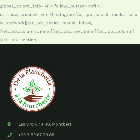
global_colors_info= »{} » follow_button= »off »
url_new_window= »on »]instagram[/et_pb_social_media_follo
w_network][/et_pb_social_media_follow]
[/et_pb_column_inner][/et_pb_row_inner][/et_pb_column]
[/et_pb_section]
Les Croix, 44140, Montbert
+33 7 82 67 39 85