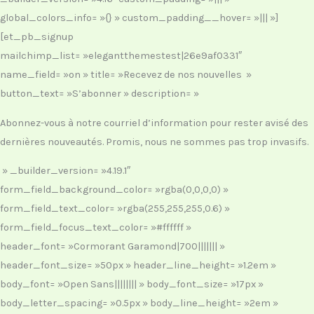
global_colors_info= »{} » custom_padding__hover= »||| »]
[et_pb_signup
mailchimp_list= »elegantthemestest|26e9af0331″
name_field= »on » title= »Recevez de nos nouvelles »
button_text= »S’abonner » description= »
Abonnez-vous à notre courriel d’information pour rester avisé des
dernières nouveautés. Promis, nous ne sommes pas trop invasifs.
» _builder_version= »4.19.1″
form_field_background_color= »rgba(0,0,0,0) »
form_field_text_color= »rgba(255,255,255,0.6) »
form_field_focus_text_color= »#ffffff »
header_font= »Cormorant Garamond|700||||||| »
header_font_size= »50px » header_line_height= »1.2em »
body_font= »Open Sans|||||||| » body_font_size= »17px »
body_letter_spacing= »0.5px » body_line_height= »2em »