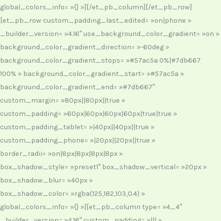
global_colors_info= »{} »][/et_pb_column][/et_pb_row]
[et_pb_row custom_padding_last_edited= »on|phone »
_builder_version= »4.16″ use_background_color_gradient= »on »
background_color_gradient_direction= »-60deg »
background_color_gradient_stops= »#57ac5a 0%|#7db667
100% » background_color_gradient_start= »#57ac5a »
background_color_gradient_end= »#7db667″
custom_margin= »80px||80px||true »
custom_padding= »60px|60px|60px|60px|true|true »
custom_padding_tablet= »|40px||40px||true »
custom_padding_phone= »|20px||20px||true »
border_radii= »on|8px|8px|8px|8px »
box_shadow_style= »preset1″ box_shadow_vertical= »20px »
box_shadow_blur= »40px »
box_shadow_color= »rgba(125,182,103,0.4) »
global_colors_info= »{} »][et_pb_column type= »4_4″
_builder_version= »4.16″ custom_padding= »||| »