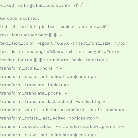
locked= »off » global_colors_info= »{} »]
Gardons le contact
[/et_pb_text][et_pb_text _builder_version= »4.16″
text_font= »Open Sans|||||||| »
text_text_color= »rgba(0,40,85,0.7) » text_font_size= »17px »
text_letter_spacing= »0.5px » text_line_height= »2em »
header_font= »|||||||| » transform_scale_tablet= » »
transform_scale_phone= » »
transform_scale_last_edited= »on|desktop »
transform_translate_tablet= » »
transform_translate_phone= » »
transform_translate_last_edited= »on|desktop »
transform_rotate_tablet= » » transform_rotate_phone= » »
transform_rotate_last_edited= »on|desktop »
transform_skew_tablet= » » transform_skew_phone= » »
transform_skew_last_edited= »on|desktop »