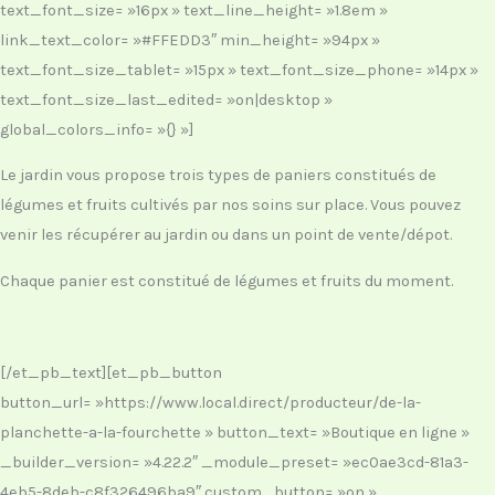
text_font_size= »16px » text_line_height= »1.8em »
link_text_color= »#FFEDD3″ min_height= »94px »
text_font_size_tablet= »15px » text_font_size_phone= »14px »
text_font_size_last_edited= »on|desktop »
global_colors_info= »{} »]
Le jardin vous propose trois types de paniers constitués de
légumes et fruits cultivés par nos soins sur place. Vous pouvez
venir les récupérer au jardin ou dans un point de vente/dépot.
Chaque panier est constitué de légumes et fruits du moment.
[/et_pb_text][et_pb_button
button_url= »https://www.local.direct/producteur/de-la-
planchette-a-la-fourchette » button_text= »Boutique en ligne »
_builder_version= »4.22.2″ _module_preset= »ec0ae3cd-81a3-
4eb5-8deb-c8f326496ba9″ custom_button= »on »