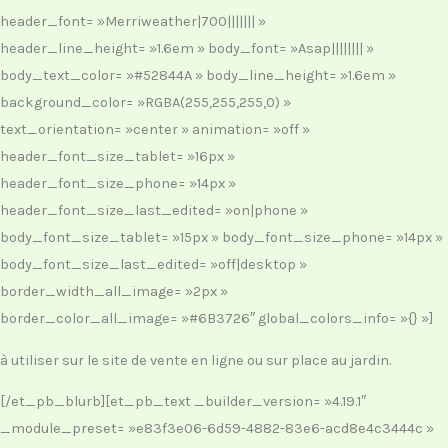
header_font= »Merriweather|700||||||| »
header_line_height= »1.6em » body_font= »Asap|||||||| »
body_text_color= »#52844A » body_line_height= »1.6em »
background_color= »RGBA(255,255,255,0) »
text_orientation= »center » animation= »off »
header_font_size_tablet= »16px »
header_font_size_phone= »14px »
header_font_size_last_edited= »on|phone »
body_font_size_tablet= »15px » body_font_size_phone= »14px »
body_font_size_last_edited= »off|desktop »
border_width_all_image= »2px »
border_color_all_image= »#6B3726″ global_colors_info= »{} »]
à utiliser sur le site de vente en ligne ou sur place au jardin.
[/et_pb_blurb][et_pb_text _builder_version= »4.19.1″
_module_preset= »e83f3e06-6d59-4882-83e6-acd8e4c3444c »