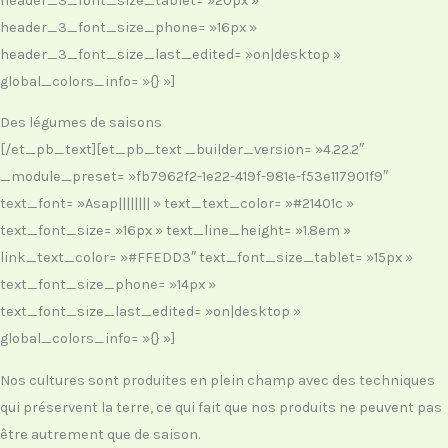
header_3_font_size_tablet= »20px »
header_3_font_size_phone= »16px »
header_3_font_size_last_edited= »on|desktop »
global_colors_info= »{} »]
Des légumes de saisons
[/et_pb_text][et_pb_text _builder_version= »4.22.2″
_module_preset= »fb7962f2-1e22-419f-981e-f53e117901f9″
text_font= »Asap|||||||| » text_text_color= »#21401c »
text_font_size= »16px » text_line_height= »1.8em »
link_text_color= »#FFEDD3″ text_font_size_tablet= »15px »
text_font_size_phone= »14px »
text_font_size_last_edited= »on|desktop »
global_colors_info= »{} »]
Nos cultures sont produites en plein champ avec des techniques
qui préservent la terre, ce qui fait que nos produits ne peuvent pas
être autrement que de saison.