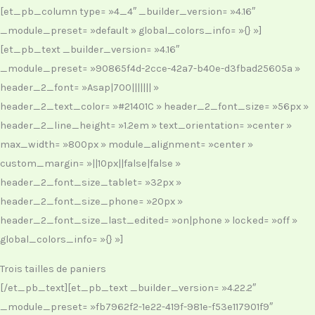
[et_pb_column type= »4_4″ _builder_version= »4.16″
_module_preset= »default » global_colors_info= »{} »]
[et_pb_text _builder_version= »4.16″
_module_preset= »90865f4d-2cce-42a7-b40e-d3fbad25605a »
header_2_font= »Asap|700||||||| »
header_2_text_color= »#21401C » header_2_font_size= »56px »
header_2_line_height= »1.2em » text_orientation= »center »
max_width= »800px » module_alignment= »center »
custom_margin= »||10px||false|false »
header_2_font_size_tablet= »32px »
header_2_font_size_phone= »20px »
header_2_font_size_last_edited= »on|phone » locked= »off »
global_colors_info= »{} »]
Trois tailles de paniers
[/et_pb_text][et_pb_text _builder_version= »4.22.2″
_module_preset= »fb7962f2-1e22-419f-981e-f53e117901f9″