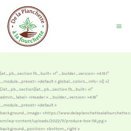
Aller
au
contenu
[et_pb_section fb_built= »1″ _builder_version= »4.19.1″
_module_preset= »default » global_colors_info= »{} »]
[/et_pb_section][et_pb_section fb_built= »1″
admin_label= »Header » _builder_version= »4.16″
_module_preset= »default »
background_image= »https://www.delaplanchettealafourchette.c
om/wp-content/uploads/2022/11/produce-box-56.jpg »
background_position= »bottom_right »