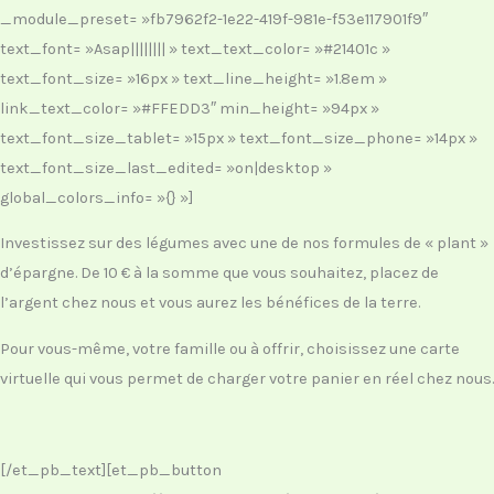
_module_preset= »fb7962f2-1e22-419f-981e-f53e117901f9″
text_font= »Asap|||||||| » text_text_color= »#21401c »
text_font_size= »16px » text_line_height= »1.8em »
link_text_color= »#FFEDD3″ min_height= »94px »
text_font_size_tablet= »15px » text_font_size_phone= »14px »
text_font_size_last_edited= »on|desktop »
global_colors_info= »{} »]
Investissez sur des légumes avec une de nos formules de «
plant
»
d’épargne. De 10 € à la somme que vous souhaitez, placez de
l’argent chez nous et vous aurez les bénéfices de la terre.
Pour vous-même, votre famille ou à offrir, choisissez une carte
virtuelle qui vous permet de charger votre panier en réel chez nous.
[/et_pb_text][et_pb_button