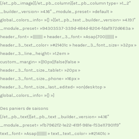
[/et_pb_image][/et_pb_column][et_pb_column type= »1_2″
_builder_version= »4.16″ _module_preset= »default »
global_colors_info= »{} »][et_pb_text _builder_version= »4.19.1″
_module_preset= »94303537-339d-484d-8204-fdaf972d663a »
header_font= »|||||||| » header_3_font= »Asap|700||||||| »
header_3_text_color= »#21401c » header_3_font_size= »32px »
header_3_line_height= »1.2em »
custom_margin= »||10px||false|false »
header_3_font_size_tablet= »20px »
header_3_font_size_phone= »16px »
header_3_font_size_last_edited= »on|desktop »
global_colors_info= »{} »]
Des paniers de saisons
[/et_pb_text][et_pb_text _builder_version= »4.16″
_module_preset= »fb7962f2-1e22-419f-981e-f53e117901f9″
text_font= »Asap|||||||| » text_text_color= »#21401c »