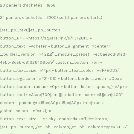
20 paniers d’achetés = 185€
24 paniers d’achetés = 220€ (soit 2 paniers offerts)
[/et_pb_text][et_pb_button
button_url= »https://square.link/u/iiJTZ8tO »
button_text= »Acheter » button_alignment= »center »
_builder_version= »4.22.2″ _module_preset= »ec0ae3cd-81a3-
4eb5-8deb-c8f326496ba9″ custom_button= »on »
button_text_size= »14px » button_text_color= »#FFEDD3″
button_bg_color= »#21401C » button_border_width= »0px »
button_border_radius= »0px » button_letter_spacing= »2px »
button_font= »Asap|700||on||||| » button_icon= »$||divi||400″
custom_padding= »15px|30px|15px|30px|true|true »
global_colors_info= »{} »
button_text_size__sticky_enabled= »off|desktop »]
[/et_pb_button][/et_pb_column][et_pb_column type= »1_3″