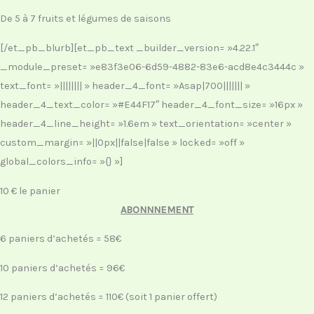
De 5 à 7 fruits et légumes de saisons
[/et_pb_blurb][et_pb_text _builder_version= »4.22.1″
_module_preset= »e83f3e06-6d59-4882-83e6-acd8e4c3444c »
text_font= »|||||||| » header_4_font= »Asap|700||||||| »
header_4_text_color= »#E44F17″ header_4_font_size= »16px »
header_4_line_height= »1.6em » text_orientation= »center »
custom_margin= »||0px||false|false » locked= »off »
global_colors_info= »{} »]
10 € le panier
ABONNNEMENT
6 paniers d’achetés = 58€
10 paniers d’achetés = 96€
12 paniers d’achetés = 110€ (soit 1 panier offert)