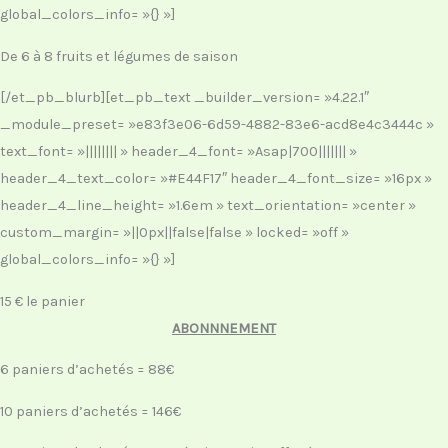
global_colors_info= »{} »]
De 6 à 8 fruits et légumes de saison
[/et_pb_blurb][et_pb_text _builder_version= »4.22.1″
_module_preset= »e83f3e06-6d59-4882-83e6-acd8e4c3444c »
text_font= »|||||||| » header_4_font= »Asap|700||||||| »
header_4_text_color= »#E44F17″ header_4_font_size= »16px »
header_4_line_height= »1.6em » text_orientation= »center »
custom_margin= »||0px||false|false » locked= »off »
global_colors_info= »{} »]
15 € le panier
ABONNNEMENT
6 paniers d’achetés = 88€
10 paniers d’achetés = 146€