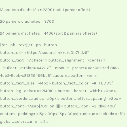
12 paniers d’achetés = 220€ (soit 1 panier offert)
20 paniers d’achetés = 370€
24 paniers d’achetés = 440€ (soit 2 paniers offerts)
[/et_pb_text][et_pb_button
button_url= »https://square.link/u/o0h7hdz6″
button_text= »Acheter » button_alignment= »center »
_builder_version= »4.22.2″ _module_preset= »ec0ae3cd-81a3-
4eb5-8deb-c8f326496ba9″ custom_button= »on »
button_text_size= »14px » button_text_color= »#FFEDD3″
button_bg_color= »#21401C » button_border_width= »0px »
button_border_radius= »0px » button_letter_spacing= »2px »
button_font= »Asap|700||on||||| » button_icon= »$||divi||400″
custom_padding= »15px|30px|15px|30px|true|true » locked= »off »
global_colors_info= »{} »