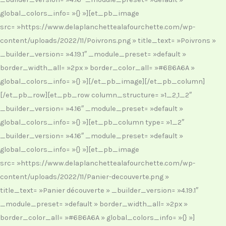
global_colors_info= »{} »][et_pb_image
src= »https://www.delaplanchettealafourchette.com/wp-
content/uploads/2022/11/Poivrons.png » title_text= »Poivrons »
_builder_version= »4.19.1″ _module_preset= »default »
border_width_all= »2px » border_color_all= »#6B6A6A »
global_colors_info= »{} »][/et_pb_image][/et_pb_column]
[/et_pb_row][et_pb_row column_structure= »1_2,1_2″
_builder_version= »4.16″ _module_preset= »default »
global_colors_info= »{} »][et_pb_column type= »1_2″
_builder_version= »4.16″ _module_preset= »default »
global_colors_info= »{} »][et_pb_image
src= »https://www.delaplanchettealafourchette.com/wp-
content/uploads/2022/11/Panier-decouverte.png »
title_text= »Panier découverte » _builder_version= »4.19.1″
_module_preset= »default » border_width_all= »2px »
border_color_all= »#6B6A6A » global_colors_info= »{} »]