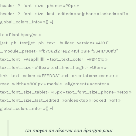
header_2_font_size_phone= »20px »
header_2_font_size_last_edited= »on|phone » locked= »off »
global_colors_info= »{} »]
Le « Plant épargne »
[/et_pb_text][et_pb_text _builder_version= »4.19.1″
_module_preset= »fb7962f2-1e22-419f-981e-f53e117901f9″
text_font= »Asap|||||||| » text_text_color= »#21401c »
text_font_size= »16px » text_line_height= »1.8em »
link_text_color= »#FFEDD3″ text_orientation= »center »
max_width= »800px » module_alignment= »center »
text_font_size_tablet= »15px » text_font_size_phone= »14px »
text_font_size_last_edited= »on|desktop » locked= »off »
global_colors_info= »{} »]
Un moyen de réserver son épargne pour