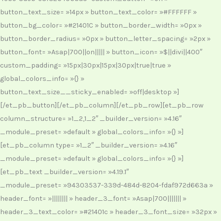
button_text_size= »14px » button_text_color= »#FFFFFF »
button_bg_color= »#21401C » button_border_width= »0px »
button_border_radius= »0px » button_letter_spacing= »2px »
button_font= »Asap|700||on||||| » button_icon= »$||divi||400″
custom_padding= »15px|30px|15px|30px|true|true »
global_colors_info= »{} »
button_text_size__sticky_enabled= »off|desktop »]
[/et_pb_button][/et_pb_column][/et_pb_row][et_pb_row
column_structure= »1_2,1_2″ _builder_version= »4.16″
_module_preset= »default » global_colors_info= »{} »]
[et_pb_column type= »1_2″ _builder_version= »4.16″
_module_preset= »default » global_colors_info= »{} »]
[et_pb_text _builder_version= »4.19.1″
_module_preset= »94303537-339d-484d-8204-fdaf972d663a »
header_font= »|||||||| » header_3_font= »Asap|700||||||| »
header_3_text_color= »#21401c » header_3_font_size= »32px »