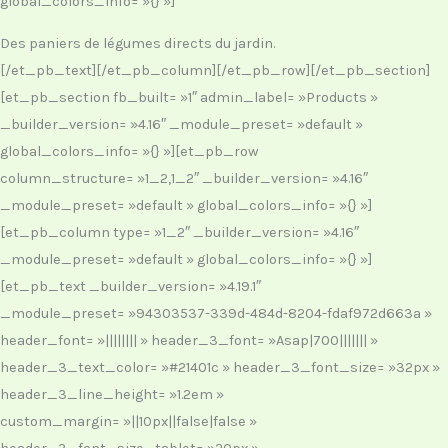
global_colors_info= »{} »]
Des paniers de légumes directs du jardin.
[/et_pb_text][/et_pb_column][/et_pb_row][/et_pb_section]
[et_pb_section fb_built= »1″ admin_label= »Products »
_builder_version= »4.16″ _module_preset= »default »
global_colors_info= »{} »][et_pb_row
column_structure= »1_2,1_2″ _builder_version= »4.16″
_module_preset= »default » global_colors_info= »{} »]
[et_pb_column type= »1_2″ _builder_version= »4.16″
_module_preset= »default » global_colors_info= »{} »]
[et_pb_text _builder_version= »4.19.1″
_module_preset= »94303537-339d-484d-8204-fdaf972d663a »
header_font= »|||||||| » header_3_font= »Asap|700||||||| »
header_3_text_color= »#21401c » header_3_font_size= »32px »
header_3_line_height= »1.2em »
custom_margin= »||10px||false|false »