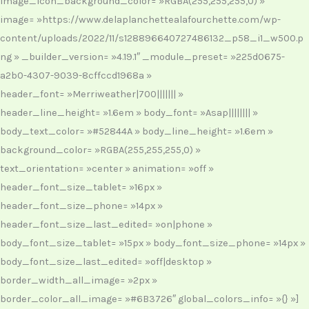
image_icon_background_color= »RGBA(255,255,255,0) »
image= »https://www.delaplanchettealafourchette.com/wp-
content/uploads/2022/11/s128896640727486132_p58_i1_w500.p
ng » _builder_version= »4.19.1″ _module_preset= »225d0675-
a2b0-4307-9039-8cffccd1968a »
header_font= »Merriweather|700||||||| »
header_line_height= »1.6em » body_font= »Asap|||||||| »
body_text_color= »#52844A » body_line_height= »1.6em »
background_color= »RGBA(255,255,255,0) »
text_orientation= »center » animation= »off »
header_font_size_tablet= »16px »
header_font_size_phone= »14px »
header_font_size_last_edited= »on|phone »
body_font_size_tablet= »15px » body_font_size_phone= »14px »
body_font_size_last_edited= »off|desktop »
border_width_all_image= »2px »
border_color_all_image= »#6B3726″ global_colors_info= »{} »]