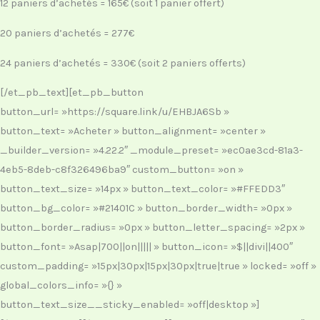
12 paniers d’achetés = 165€ (soit 1 panier offert)
20 paniers d’achetés = 277€
24 paniers d’achetés = 330€ (soit 2 paniers offerts)
[/et_pb_text][et_pb_button
button_url= »https://square.link/u/EHBJA6Sb »
button_text= »Acheter » button_alignment= »center »
_builder_version= »4.22.2″ _module_preset= »ec0ae3cd-81a3-
4eb5-8deb-c8f326496ba9″ custom_button= »on »
button_text_size= »14px » button_text_color= »#FFEDD3″
button_bg_color= »#21401C » button_border_width= »0px »
button_border_radius= »0px » button_letter_spacing= »2px »
button_font= »Asap|700||on||||| » button_icon= »$||divi||400″
custom_padding= »15px|30px|15px|30px|true|true » locked= »off »
global_colors_info= »{} »
button_text_size__sticky_enabled= »off|desktop »]