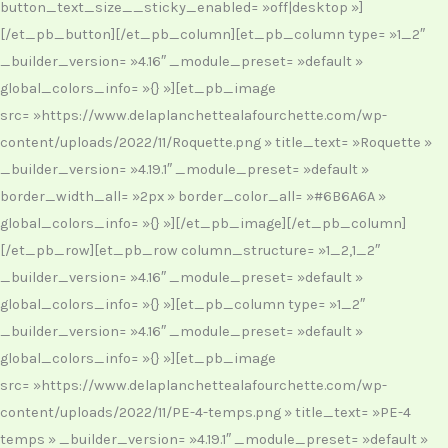
button_text_size__sticky_enabled= »off|desktop »]
[/et_pb_button][/et_pb_column][et_pb_column type= »1_2″
_builder_version= »4.16″ _module_preset= »default »
global_colors_info= »{} »][et_pb_image
src= »https://www.delaplanchettealafourchette.com/wp-
content/uploads/2022/11/Roquette.png » title_text= »Roquette »
_builder_version= »4.19.1″ _module_preset= »default »
border_width_all= »2px » border_color_all= »#6B6A6A »
global_colors_info= »{} »][/et_pb_image][/et_pb_column]
[/et_pb_row][et_pb_row column_structure= »1_2,1_2″
_builder_version= »4.16″ _module_preset= »default »
global_colors_info= »{} »][et_pb_column type= »1_2″
_builder_version= »4.16″ _module_preset= »default »
global_colors_info= »{} »][et_pb_image
src= »https://www.delaplanchettealafourchette.com/wp-
content/uploads/2022/11/PE-4-temps.png » title_text= »PE-4
temps » _builder_version= »4.19.1″ _module_preset= »default »