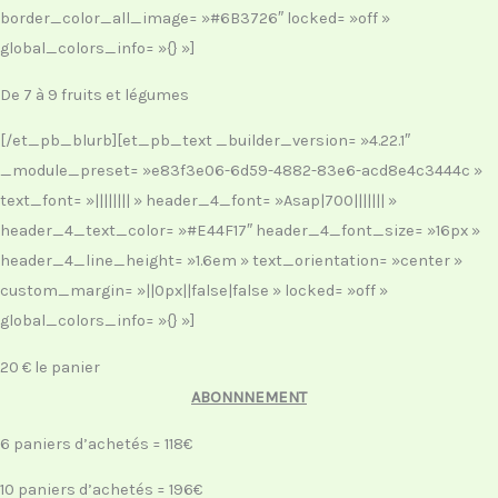
border_color_all_image= »#6B3726″ locked= »off »
global_colors_info= »{} »]
De 7 à 9 fruits et légumes
[/et_pb_blurb][et_pb_text _builder_version= »4.22.1″
_module_preset= »e83f3e06-6d59-4882-83e6-acd8e4c3444c »
text_font= »|||||||| » header_4_font= »Asap|700||||||| »
header_4_text_color= »#E44F17″ header_4_font_size= »16px »
header_4_line_height= »1.6em » text_orientation= »center »
custom_margin= »||0px||false|false » locked= »off »
global_colors_info= »{} »]
20 € le panier
ABONNNEMENT
6 paniers d’achetés = 118€
10 paniers d’achetés = 196€