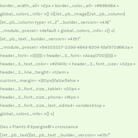
border_width_all= »2px » border_color_all= »#6B6A6A »
global_colors_info= »{} »][/et_pb_image][/et_pb_column]
[et_pb_column type= »1_2″ _builder_version= »4.16″
_module_preset= »default » global_colors_info= »{} »]
[et_pb_text _builder_version= »4.19.1″
_module_preset= »94303537-339d-484d-8204-fdaf972d663a »
header_font= »|||||||| » header_3_font= »Asap|700||||||| »
header_3_text_color= »#21401c » header_3_font_size= »32px »
header_3_line_height= »1.2em »
custom_margin= »||10px||false|false »
header_3_font_size_tablet= »20px »
header_3_font_size_phone= »16px »
header_3_font_size_last_edited= »on|desktop »
global_colors_info= »{} »]
Des « Plants d’épargne© » croissance
[/et_pb_text][et_pb_text _builder_version= »4.19.1″