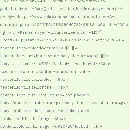
_builder_version= »4.16″ _module_preset= »default »
global_colors_info= »{} »][et_pb_blurb title= »Moyen panier »
image= »https://www.delaplanchettealafourchette.com/wp-
content/uploads/2022/11/s128896640727486132_p60_i1_w500.p
ng » alt= »Panier moyen » _builder_version= »4.19.1″
_module_preset= »225d0675-a2b0-4307-9039-8cffccd1968a »
header_font= »Merriweather|700||||||| »
header_line_height= »1.6em » body_font= »Asap|||||||| »
body_text_color= »#52844A » body_line_height= »1.6em »
text_orientation= »center » animation= »off »
header_font_size_tablet= »16px »
header_font_size_phone= »14px »
header_font_size_last_edited= »on|phone »
body_font_size_tablet= »15px » body_font_size_phone= »14px »
body_font_size_last_edited= »off|desktop »
border_width_all_image= »2px »
border_color_all_image= »#6B3726″ locked= »off »