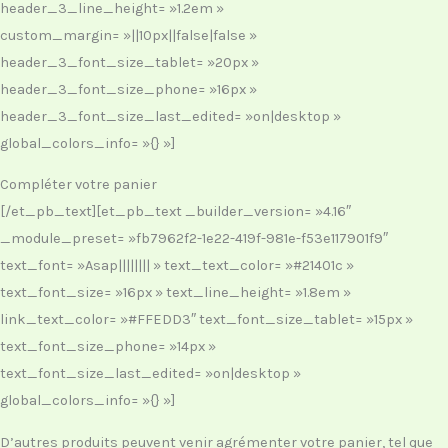
header_3_line_height= »1.2em »
custom_margin= »||10px||false|false »
header_3_font_size_tablet= »20px »
header_3_font_size_phone= »16px »
header_3_font_size_last_edited= »on|desktop »
global_colors_info= »{} »]
Compléter votre panier
[/et_pb_text][et_pb_text _builder_version= »4.16″
_module_preset= »fb7962f2-1e22-419f-981e-f53e117901f9″
text_font= »Asap|||||||| » text_text_color= »#21401c »
text_font_size= »16px » text_line_height= »1.8em »
link_text_color= »#FFEDD3″ text_font_size_tablet= »15px »
text_font_size_phone= »14px »
text_font_size_last_edited= »on|desktop »
global_colors_info= »{} »]
D’autres produits peuvent venir agrémenter votre panier, tel que