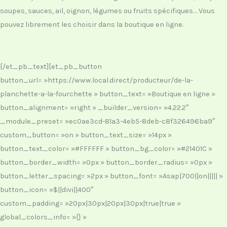
soupes, sauces, ail, oignon, légumes ou fruits spécifiques… Vous
pouvez librement les choisir dans la boutique en ligne.
[/et_pb_text][et_pb_button
button_url= »https://www.local.direct/producteur/de-la-
planchette-a-la-fourchette » button_text= »Boutique en ligne »
button_alignment= »right » _builder_version= »4.22.2″
_module_preset= »ec0ae3cd-81a3-4eb5-8deb-c8f326496ba9″
custom_button= »on » button_text_size= »14px »
button_text_color= »#FFFFFF » button_bg_color= »#21401C »
button_border_width= »0px » button_border_radius= »0px »
button_letter_spacing= »2px » button_font= »Asap|700||on||||| »
button_icon= »$||divi||400″
custom_padding= »20px|30px|20px|30px|true|true »
global_colors_info= »{} »