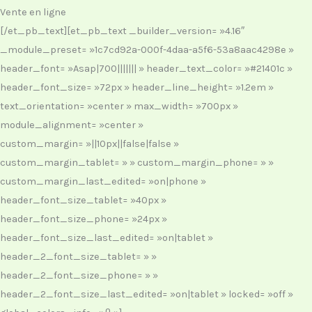
Vente en ligne
[/et_pb_text][et_pb_text _builder_version= »4.16″
_module_preset= »1c7cd92a-000f-4daa-a5f6-53a8aac4298e »
header_font= »Asap|700||||||| » header_text_color= »#21401c »
header_font_size= »72px » header_line_height= »1.2em »
text_orientation= »center » max_width= »700px »
module_alignment= »center »
custom_margin= »||10px||false|false »
custom_margin_tablet= » » custom_margin_phone= » »
custom_margin_last_edited= »on|phone »
header_font_size_tablet= »40px »
header_font_size_phone= »24px »
header_font_size_last_edited= »on|tablet »
header_2_font_size_tablet= » »
header_2_font_size_phone= » »
header_2_font_size_last_edited= »on|tablet » locked= »off »