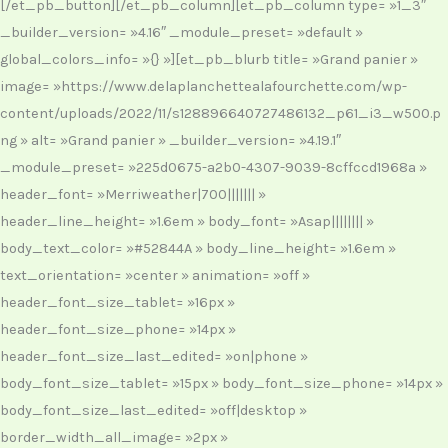
[/et_pb_button][/et_pb_column][et_pb_column type= »1_3″
_builder_version= »4.16″ _module_preset= »default »
global_colors_info= »{} »][et_pb_blurb title= »Grand panier »
image= »https://www.delaplanchettealafourchette.com/wp-
content/uploads/2022/11/s128896640727486132_p61_i3_w500.p
ng » alt= »Grand panier » _builder_version= »4.19.1″
_module_preset= »225d0675-a2b0-4307-9039-8cffccd1968a »
header_font= »Merriweather|700||||||| »
header_line_height= »1.6em » body_font= »Asap|||||||| »
body_text_color= »#52844A » body_line_height= »1.6em »
text_orientation= »center » animation= »off »
header_font_size_tablet= »16px »
header_font_size_phone= »14px »
header_font_size_last_edited= »on|phone »
body_font_size_tablet= »15px » body_font_size_phone= »14px »
body_font_size_last_edited= »off|desktop »
border_width_all_image= »2px »