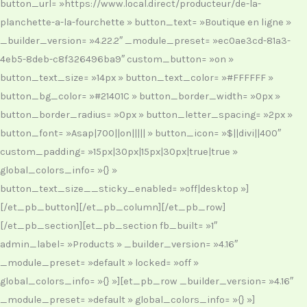
button_url= »https://www.local.direct/producteur/de-la-
planchette-a-la-fourchette » button_text= »Boutique en ligne »
_builder_version= »4.22.2″ _module_preset= »ec0ae3cd-81a3-
4eb5-8deb-c8f326496ba9″ custom_button= »on »
button_text_size= »14px » button_text_color= »#FFFFFF »
button_bg_color= »#21401C » button_border_width= »0px »
button_border_radius= »0px » button_letter_spacing= »2px »
button_font= »Asap|700||on||||| » button_icon= »$||divi||400″
custom_padding= »15px|30px|15px|30px|true|true »
global_colors_info= »{} »
button_text_size__sticky_enabled= »off|desktop »]
[/et_pb_button][/et_pb_column][/et_pb_row]
[/et_pb_section][et_pb_section fb_built= »1″
admin_label= »Products » _builder_version= »4.16″
_module_preset= »default » locked= »off »
global_colors_info= »{} »][et_pb_row _builder_version= »4.16″
_module_preset= »default » global_colors_info= »{} »]