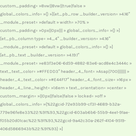
custom_padding= »8vw||8vw||true|false »
global_colors_info= »{} »][et_pb_row _builder_version= »4.16″
_module_preset= »default » width= »70% »
custom_padding= »0px||0px||| » global_colors_info= »{} »]
[et_pb_column type= »4_4″ _builder_version= »4.16″
_module_preset= »default » global_colors_info= »{} »]
[et_pb_text _builder_version= »4.19.1″
_module_preset= »e83f3e06-6d59-4882-83e6-acd8e4c3444c »
text_text_color= »#FFEDD3″ header_4_font= »Asap|700||||||| »
header_4_text_color= »#E44F17″ header_4_font_size= »16px »
header_4_line_height= »1.6em » text_orientation= »center »
custom_margin= »||0px||false|false » locked= »off »
global_colors_info= »{%22gcid-72e93b99-cf31-4689-b32a-
779e96fe8e33%22:%91%93,%22gcid-603ab6b6-55b9-4ee1-91ae-
f05b20d01cac%22:%91%93,%22gcid-9a42c30a-262f-4104-9519-
406d5866943b%22:%91%93} »]