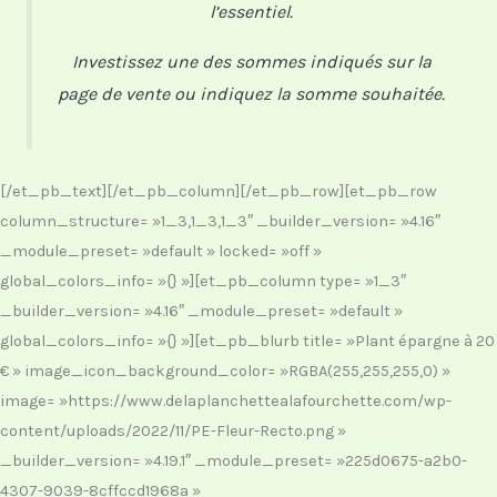
l’essentiel.
Investissez une des sommes indiqués sur la
page de vente ou indiquez la somme souhaitée.
[/et_pb_text][/et_pb_column][/et_pb_row][et_pb_row
column_structure= »1_3,1_3,1_3″ _builder_version= »4.16″
_module_preset= »default » locked= »off »
global_colors_info= »{} »][et_pb_column type= »1_3″
_builder_version= »4.16″ _module_preset= »default »
global_colors_info= »{} »][et_pb_blurb title= »Plant épargne à 20
€ » image_icon_background_color= »RGBA(255,255,255,0) »
image= »https://www.delaplanchettealafourchette.com/wp-
content/uploads/2022/11/PE-Fleur-Recto.png »
_builder_version= »4.19.1″ _module_preset= »225d0675-a2b0-
4307-9039-8cffccd1968a »