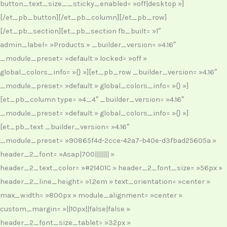
button_text_size__sticky_enabled= »off|desktop »]
[/et_pb_button][/et_pb_column][/et_pb_row]
[/et_pb_section][et_pb_section fb_built= »1″
admin_label= »Products » _builder_version= »4.16″
_module_preset= »default » locked= »off »
global_colors_info= »{} »][et_pb_row _builder_version= »4.16″
_module_preset= »default » global_colors_info= »{} »]
[et_pb_column type= »4_4″ _builder_version= »4.16″
_module_preset= »default » global_colors_info= »{} »]
[et_pb_text _builder_version= »4.16″
_module_preset= »90865f4d-2cce-42a7-b40e-d3fbad25605a »
header_2_font= »Asap|700||||||| »
header_2_text_color= »#21401C » header_2_font_size= »56px »
header_2_line_height= »1.2em » text_orientation= »center »
max_width= »800px » module_alignment= »center »
custom_margin= »||10px||false|false »
header_2_font_size_tablet= »32px »