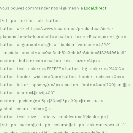
Vous pouvez commander nos légumes via
Local.direct.
[/et_pb_text][et_pb_button
button_url= »https://www.local.direct/producteur/de-la-
planchette-a-la-fourchette » button_text= »Boutique en ligne »
button_alignment= »right » _builder_version= »4.22.2″
_module_preset= »ec0ae3cd-81a3-4eb5-8deb-c8f326496ba9″
custom_button= »on » button_text_size= »14px »
button_text_color= »#FFFFFF » button_bg_color= »#21401C »
button_border_width= »0px » button_border_radius= »0px »
button_letter_spacing= »2px » button_font= »Asap|700||on||||| »
button_icon= »$||divi||400″
custom_padding= »15px|30px|15px|30px|true|true »
global_colors_info= »{} »
button_text_size__sticky_enabled= »off|desktop »]
[/et_pb_button][/et_pb_column][et_pb_column type= »1_2″
_builder_version= »4.16″ _module_preset= »default »