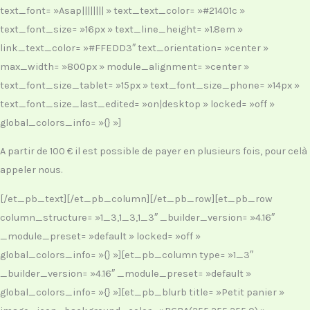
text_font= »Asap|||||||| » text_text_color= »#21401c »
text_font_size= »16px » text_line_height= »1.8em »
link_text_color= »#FFEDD3″ text_orientation= »center »
max_width= »800px » module_alignment= »center »
text_font_size_tablet= »15px » text_font_size_phone= »14px »
text_font_size_last_edited= »on|desktop » locked= »off »
global_colors_info= »{} »]
A partir de 100 € il est possible de payer en plusieurs fois, pour celà
appeler nous.
[/et_pb_text][/et_pb_column][/et_pb_row][et_pb_row
column_structure= »1_3,1_3,1_3″ _builder_version= »4.16″
_module_preset= »default » locked= »off »
global_colors_info= »{} »][et_pb_column type= »1_3″
_builder_version= »4.16″ _module_preset= »default »
global_colors_info= »{} »][et_pb_blurb title= »Petit panier »