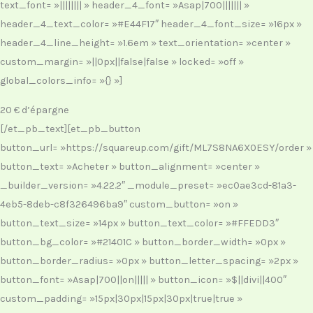
text_font= »|||||||| » header_4_font= »Asap|700||||||| »
header_4_text_color= »#E44F17″ header_4_font_size= »16px »
header_4_line_height= »1.6em » text_orientation= »center »
custom_margin= »||0px||false|false » locked= »off »
global_colors_info= »{} »]
20 € d’épargne
[/et_pb_text][et_pb_button
button_url= »https://squareup.com/gift/ML7S8NA6X0ESY/order »
button_text= »Acheter » button_alignment= »center »
_builder_version= »4.22.2″ _module_preset= »ec0ae3cd-81a3-
4eb5-8deb-c8f326496ba9″ custom_button= »on »
button_text_size= »14px » button_text_color= »#FFEDD3″
button_bg_color= »#21401C » button_border_width= »0px »
button_border_radius= »0px » button_letter_spacing= »2px »
button_font= »Asap|700||on||||| » button_icon= »$||divi||400″
custom_padding= »15px|30px|15px|30px|true|true »