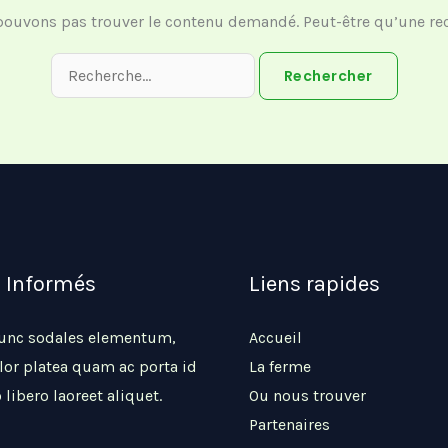
pouvons pas trouver le contenu demandé. Peut-être qu’une rec
z Informés
Liens rapides
nunc sodales elementum,
Accueil
lor platea quam ac porta id
La ferme
 libero laoreet aliquet.
Ou nous trouver
Partenaires